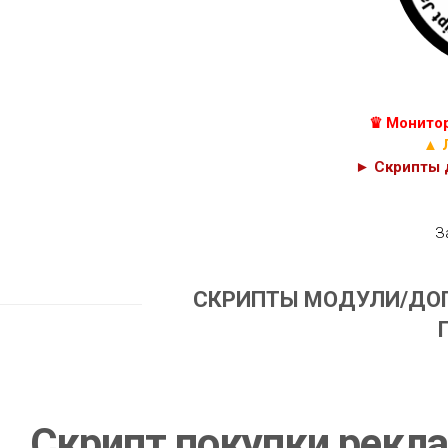
КУРСЫ
С++
JAVASCRIPT,
C#
HTML
И
C
PHP
♛ Монитор
КОДЫ
CSS
▲ 
► Скрипты д
З
СКРИПТЫ МОДУЛИ/ДО
Скрипт покупки рекл