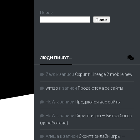
Поиск
Поиск
ЛЮДИ ПИШУТ…
Zevs
к записи
Скрипт Lineage 2 mobile new
wmzo
к записи
Продаются все сайты
HoW
к записи
Продаются все сайты
HoW
к записи
Скрипт игры — Битва богов
(доработана)
Алеша
к записи
Скрипт онлайн игры —