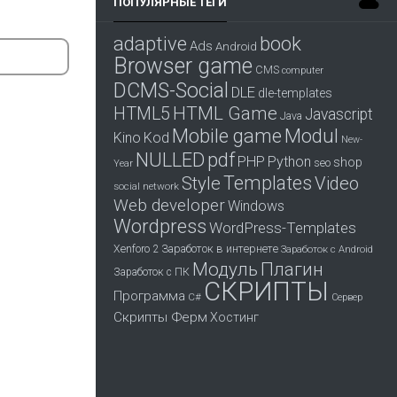
ПОПУЛЯРНЫЕ ТЕГИ
adaptive
book
Ads
Android
Browser game
CMS
computer
DCMS-Social
DLE
dle-templates
HTML Game
HTML5
Javascript
Java
Mobile game
Modul
Kino
Kod
New-
pdf
NULLED
PHP
Python
shop
seo
Year
Templates
Style
Video
social network
Web developer
Windows
Wordpress
WordPress-Templates
Заработок в интернете
Xenforo 2
Заработок с Android
Модуль
Плагин
Заработок с ПК
СКРИПТЫ
Программа
С#
Сервер
Скрипты Ферм
Хостинг