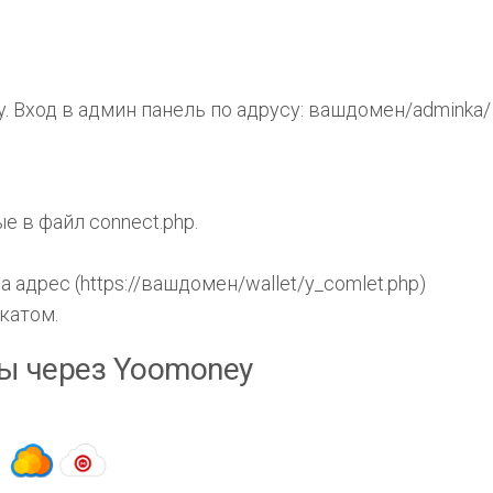
 Вход в админ панель по адрусу: вашдомен/adminka/
ые в файл connect.php.
адрес (https://вашдомен/wallet/y_comlet.php)
катом.
ы через Yoomoney