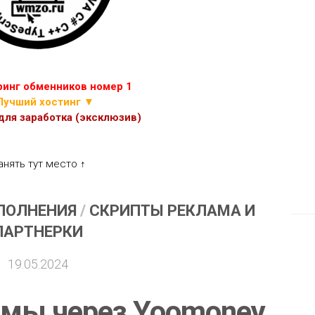
ИГР
ПРОЧИЕ
СКРИПТЫ
ЭКОНОМИЧЕСКИХ
ИГР
инг обменников номер 1
Лучший хостинг ▼
ля заработка (эксклюзив)
анять тут место ↑
ПОЛНЕНИЯ
/
СКРИПТЫ РЕКЛАМА И
ПАРТНЕРКИ
19.05.2024
амы через Yoomoney