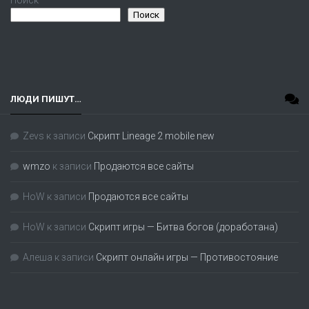
Поиск
Поиск
ЛЮДИ ПИШУТ…
Zevs
к записи
Скрипт Lineage 2 mobile new
wmzo
к записи
Продаются все сайты
HoW
к записи
Продаются все сайты
HoW
к записи
Скрипт игры — Битва богов (доработана)
Алеша
к записи
Скрипт онлайн игры — Противостояние