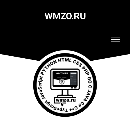
Skip
to
WMZO.RU
content