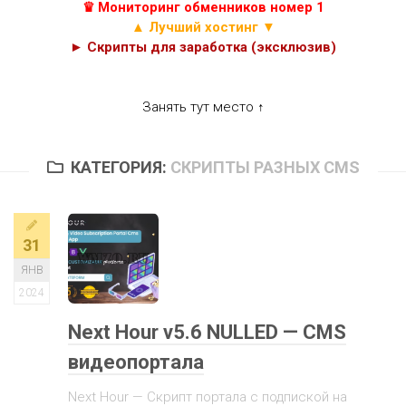
♛ Мониторинг обменников номер 1
▲ Лучший хостинг ▼
► Скрипты для заработка (эксклюзив)
Занять тут место ↑
КАТЕГОРИЯ:
СКРИПТЫ РАЗНЫХ CMS
31
ЯНВ
2024
Next Hour v5.6 NULLED — CMS
видеопортала
Next Hour — Скрипт портала с подпиской на