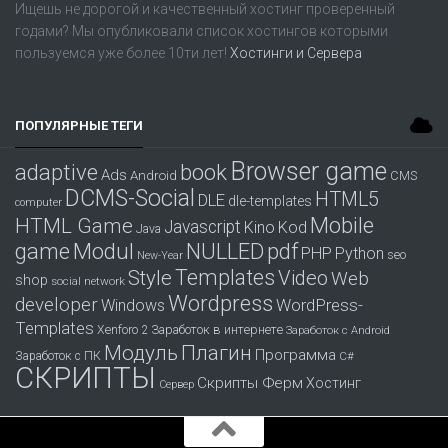
Ищешь не дорогой и качественный хостинг проверенный
годами? Мы опубликовали список хостингов которыми
пользуемся уже более 10ти лет!
Хостинги и Сервера
ПОПУЛЯРНЫЕ ТЕГИ
Browser game
adaptive
book
Ads
Android
CMS
DCMS-Social
HTML5
DLE
dle-templates
computer
Mobile
HTML Game
Javascript
Kino
Kod
Java
game
Modul
pdf
NULLED
PHP
Python
seo
New-Year
Templates
Style
Video
Web
shop
social network
Wordpress
developer
WordPress-
Windows
Templates
Заработок в интернете
Xenforo 2
Заработок с Android
Модуль
Плагин
Программа
Заработок с ПК
С#
СКРИПТЫ
Скрипты Ферм
Хостинг
Сервер