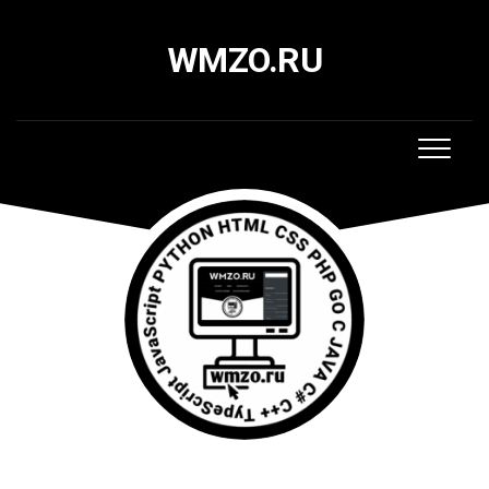
Skip
to
WMZO.RU
content