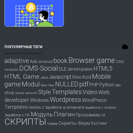
ПОПУЛЯРНЫЕ ТЕГИ
Browser game
adaptive
book
Ads
Android
CMS
DCMS-Social
HTML5
DLE
dle-templates
computer
Mobile
HTML Game
Javascript
Kino
Kod
Java
game
Modul
pdf
NULLED
PHP
Python
seo
New-Year
Templates
Style
Video
Web
shop
social network
Wordpress
developer
WordPress-
Windows
Templates
Заработок в интернете
Xenforo 2
Заработок с Android
Модуль
Плагин
Программа
Заработок с ПК
С#
СКРИПТЫ
Скрипты Ферм
Хостинг
Сервер