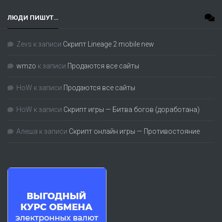
ЛЮДИ ПИШУТ…
Zevs
к записи
Скрипт Lineage 2 mobile new
wmzo
к записи
Продаются все сайты
HoW
к записи
Продаются все сайты
HoW
к записи
Скрипт игры — Битва богов (доработана)
Алеша
к записи
Скрипт онлайн игры — Противостояние