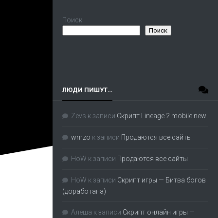
Поиск
Поиск
ЛЮДИ ПИШУТ…
Zevs
к записи
Скрипт Lineage 2 mobile new
wmzo
к записи
Продаются все сайты
HoW
к записи
Продаются все сайты
HoW
к записи
Скрипт игры — Битва богов
(доработана)
Алеша
к записи
Скрипт онлайн игры —