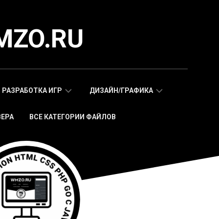
MZO.RU
РАЗРАБОТКА ИГР
ДИЗАЙН/ГРАФИКА
ВЕРА
ВСЕ КАТЕГОРИИ ФАЙЛОВ
СКРИПТЫ
АДАПТИВНЫЕ
WAP
HTML
МОБИЛЬНЫХ
ШАБЛОНЫ
ИГР
МОБИЛЬНЫЕ
HTML5
HTML5
ИГРЫ
ШАБЛОНЫ
СКРИПТЫ
ИКОНКИ
WEB
СТИКЕРЫ