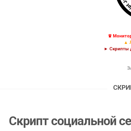
КУРСЫ
С++
JAVASCRIPT,
C#
HTML
И
C
PHP
♛ Монитор
КОДЫ
CSS
▲ 
► Скрипты д
З
СКРИ
Скрипт социальной се