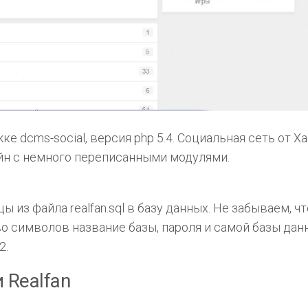
ке dcms-social, версия php 5.4. Социальная сеть от Х
йн с немного переписанными модулями.
 из файла realfan.sql в базу данных. Не забываем, чт
во символов название базы, пароля и самой базы дан
2.
 Realfan