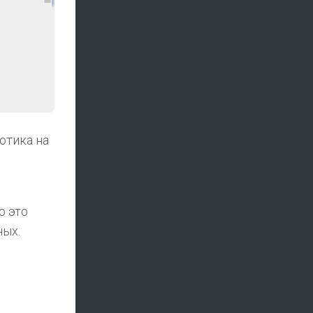
аотика на
о это
ных.