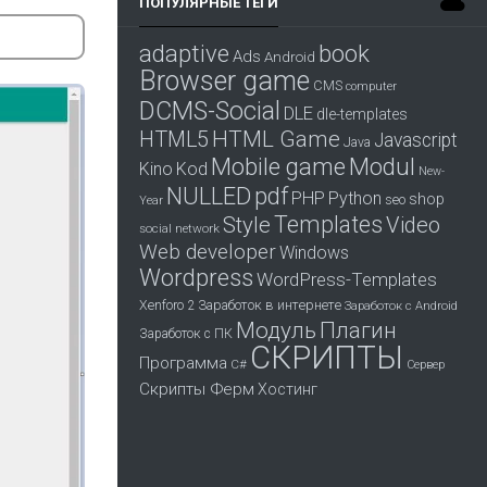
ПОПУЛЯРНЫЕ ТЕГИ
adaptive
book
Ads
Android
Browser game
CMS
computer
DCMS-Social
DLE
dle-templates
HTML Game
HTML5
Javascript
Java
Mobile game
Modul
Kino
Kod
New-
pdf
NULLED
PHP
Python
shop
seo
Year
Templates
Style
Video
social network
Web developer
Windows
Wordpress
WordPress-Templates
Заработок в интернете
Xenforo 2
Заработок с Android
Модуль
Плагин
Заработок с ПК
СКРИПТЫ
Программа
С#
Сервер
Скрипты Ферм
Хостинг