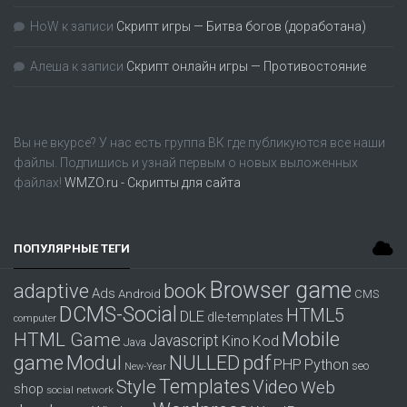
HoW
к записи
Скрипт игры — Битва богов (доработана)
Алеша
к записи
Скрипт онлайн игры — Противостояние
Вы не вкурсе? У нас есть группа
ВК
где публикуются все наши
файлы. Подпишись и узнай первым о новых выложенных
файлах!
WMZO.ru - Скрипты для сайта
ПОПУЛЯРНЫЕ ТЕГИ
Browser game
adaptive
book
Ads
Android
CMS
DCMS-Social
HTML5
DLE
dle-templates
computer
Mobile
HTML Game
Javascript
Kino
Kod
Java
game
Modul
pdf
NULLED
PHP
Python
seo
New-Year
Templates
Style
Video
Web
shop
social network