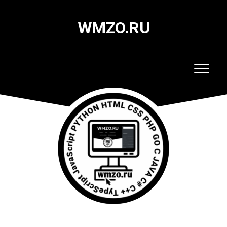
Skip
to
WMZO.RU
content