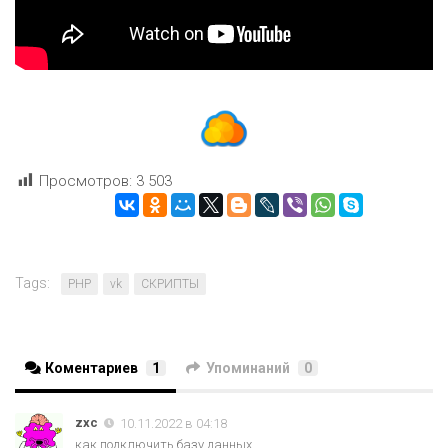
Просмотров:
3 503
Tags:
PHP
vk
СКРИПТЫ
Коментариев
1
Упоминаний
0
zxc
10.11.2022 в 04:18
как подключить базу данных