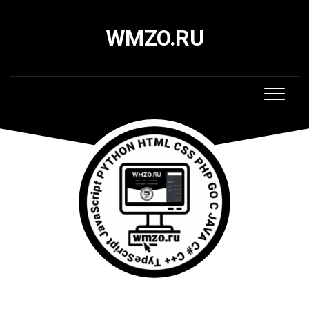
Skip
to
WMZO.RU
content