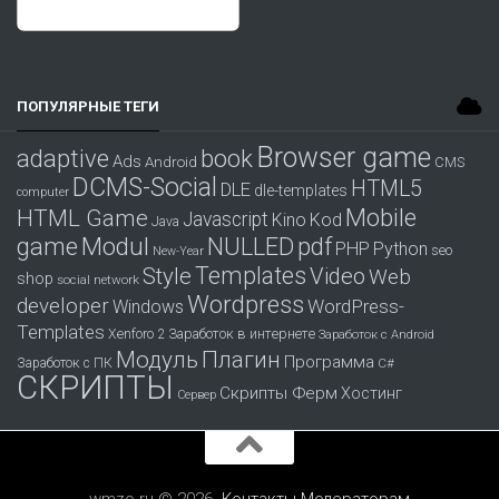
ПОПУЛЯРНЫЕ ТЕГИ
Browser game
adaptive
book
Ads
Android
CMS
DCMS-Social
HTML5
DLE
dle-templates
computer
Mobile
HTML Game
Javascript
Kino
Kod
Java
game
Modul
pdf
NULLED
PHP
Python
seo
New-Year
Templates
Style
Video
Web
shop
social network
Wordpress
developer
WordPress-
Windows
Templates
Заработок в интернете
Xenforo 2
Заработок с Android
Модуль
Плагин
Программа
Заработок с ПК
С#
СКРИПТЫ
Скрипты Ферм
Хостинг
Сервер
wmzo.ru © 2026.
Контакты
Модераторам