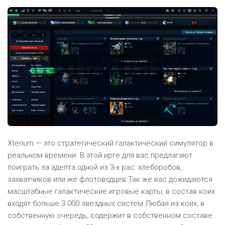
Xterium — это стратегический галактический симулятор в
реальном времени. В этой ирге для вас предлагают
поиграть за адепта одной из 3-х рас: хлеборобов,
захватчиков или же флотоводцев.Так же вас дожидаются
масштабные галактические игровые карты, в состав коих
входят больше 3 000 звездных систем.Любая из коих, в
собственную очередь, содержит в собственном составе