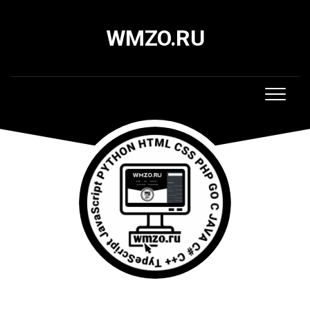
Skip
to
WMZO.RU
content