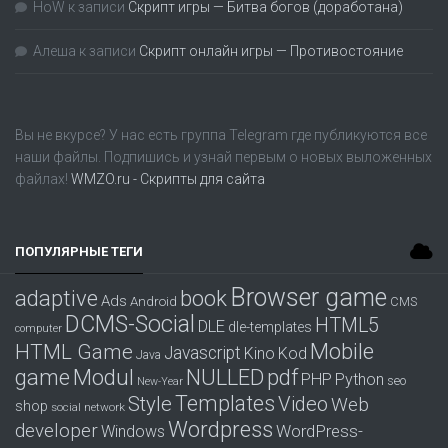
HoW
к записи
Скрипт игры — Битва богов (доработана)
Алеша
к записи
Скрипт онлайн игры — Противостояние
Вы не вкурсе? У нас есть группа
Telegram
где публикуются все
наши файлы. Подпишись и узнай первым о новых выложенных
файлах!
WMZO.ru - Скрипты для сайта
ПОПУЛЯРНЫЕ ТЕГИ
Browser game
adaptive
book
Ads
Android
CMS
DCMS-Social
HTML5
DLE
dle-templates
computer
Mobile
HTML Game
Javascript
Kino
Kod
Java
game
Modul
pdf
NULLED
PHP
Python
seo
New-Year
Templates
Style
Video
Web
shop
social network
Wordpress
developer
WordPress-
Windows