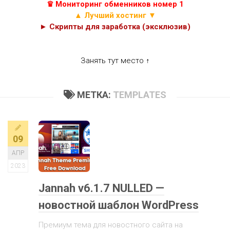
♛ Мониторинг обменников номер 1
▲ Лучший хостинг ▼
► Скрипты для заработка (эксклюзив)
Занять тут место ↑
МЕТКА:
TEMPLATES
09
АПР
2023
Jannah v6.1.7 NULLED —
новостной шаблон WordPress
Премиум тема для новостного сайта на