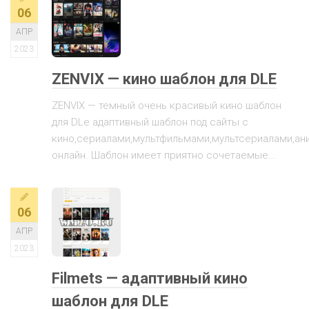
06
АПР
2023
ZENVIX — кино шаблон для DLE
ZENVIX — темный очень красивый кино шаблон
для DLe адаптивный шаблон под сайты с
кино,сериалами,мультфильмами,мультсериалами,ан
онлайн. Шаблон имеет приятно сочетаемые...
06
АПР
2023
Filmets — адаптивный кино
шаблон для DLE