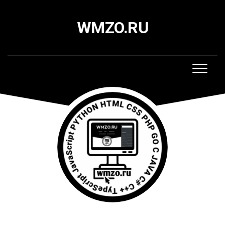
Skip
to
WMZO.RU
content