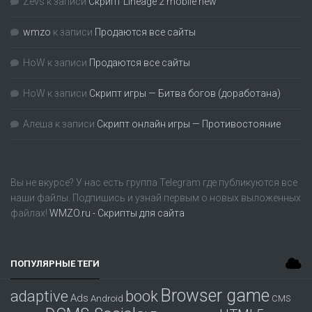
Zevs
к записи
Скрипт Lineage 2 mobile new
wmzo
к записи
Продаются все сайты
HoW
к записи
Продаются все сайты
HoW
к записи
Скрипт игры — Битва богов (доработана)
Алеша
к записи
Скрипт онлайн игры — Противостояние
Вы не вкурсе? У нас есть группа
Telegram
где публикуются все
наши файлы. Подпишись и узнай первым о новых выложенных
файлах!
WMZO.ru - Скрипты для сайта
ПОПУЛЯРНЫЕ ТЕГИ
Browser game
adaptive
book
Ads
Android
CMS