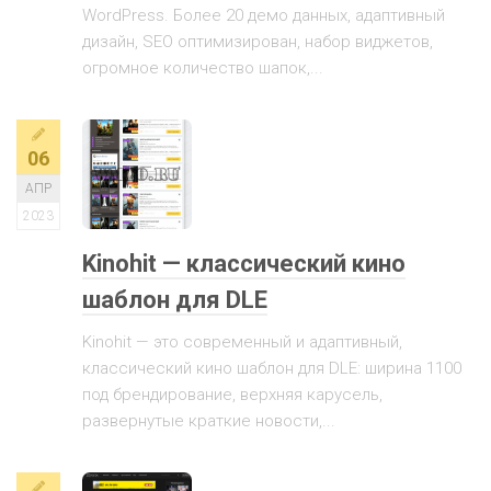
WordPress. Более 20 демо данных, адаптивный
дизайн, SEO оптимизирован, набор виджетов,
огромное количество шапок,...
06
АПР
2023
Kinohit — классический кино
шаблон для DLE
Kinohit — это современный и адаптивный,
классический кино шаблон для DLE: ширина 1100
под брендирование, верхняя карусель,
развернутые краткие новости,...