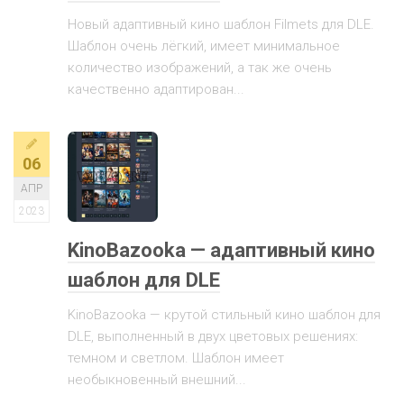
Новый адаптивный кино шаблон Filmets для DLE.
Шаблон очень лёгкий, имеет минимальное
количество изображений, а так же очень
качественно адаптирован...
06
АПР
2023
KinoBazooka — адаптивный кино
шаблон для DLE
KinoBazooka — крутой стильный кино шаблон для
DLE, выполненный в двух цветовых решениях:
темном и светлом. Шаблон имеет
необыкновенный внешний...