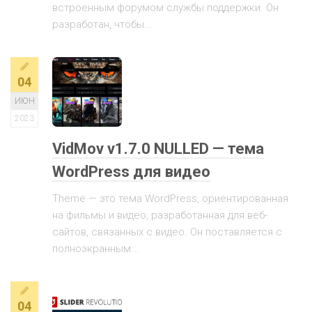
встроенным форумом службы поддержки. Он
разработан, чтобы...
04
ИЮН
2023
VidMov v1.7.0 NULLED — тема
WordPress для видео
Theme — это тема WordPress, ориентированная
на фильмы и видео, разработанная для веб-
сайтов, связанных с видео. Он поставляется с
полноэкранным...
04