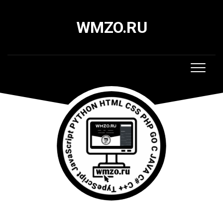
Skip
to
WMZO.RU
content