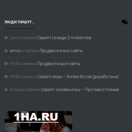
ЛЮДИ ПИШУТ…
Zevs
к записи
Скрипт Lineage 2 mobile new
wmzo
к записи
Продаются все сайты
HoW
к записи
Продаются все сайты
HoW
к записи
Скрипт игры — Битва богов (доработана)
Алеша
к записи
Скрипт онлайн игры — Противостояние