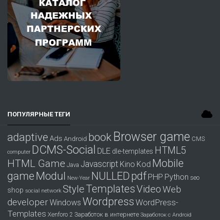
ПОПУЛЯРНЫЕ ТЕГИ
Browser game
adaptive
book
Ads
Android
CMS
DCMS-Social
HTML5
DLE
dle-templates
computer
Mobile
HTML Game
Javascript
Kino
Kod
Java
game
Modul
pdf
NULLED
PHP
Python
seo
New-Year
Templates
Style
Video
Web
shop
social network
Wordpress
developer
WordPress-
Windows
Templates
Заработок в интернете
Xenforo 2
Заработок с Android