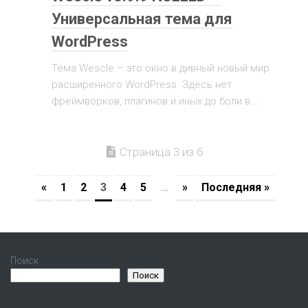
Универсальная тема для
WordPress
Тема Wescle – это окно в дивный новый мир
расширенного WordPress. Здесь нет
фреймворков, плагинов и иных до боли в...
Страница 3 из 6
«
1
2
3
4
5
...
»
Последняя »
Поиск
Поиск