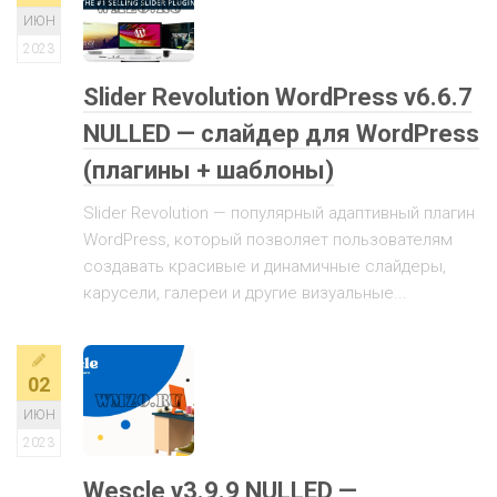
ИЮН
2023
Slider Revolution WordPress v6.6.7
NULLED — слайдер для WordPress
(плагины + шаблоны)
Slider Revolution — популярный адаптивный плагин
WordPress, который позволяет пользователям
создавать красивые и динамичные слайдеры,
карусели, галереи и другие визуальные...
02
ИЮН
2023
Wescle v3.9.9 NULLED —