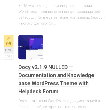
XTRA — это мощная и универсальная тема
WordPress, предназначенная для создания веб-
сайтов для бизнеса, интернет-магазинов, блогов и
многого другого. Он...
09
ИЮН
2023
Docy v2.1.9 NULLED —
Documentation and Knowledge
base WordPress Theme with
Helpdesk Forum
Docy — это тема WordPress с документацией и
базой знаний, которая поставляется со