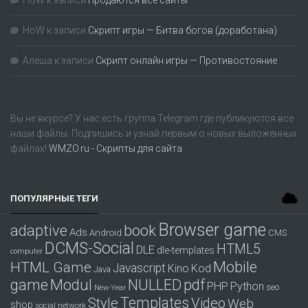
HoW
к записи
Скрипт игры — Битва богов (доработана)
Алеша
к записи
Скрипт онлайн игры — Противостояние
Вы не вкурсе? У нас есть группа
Telegram
где публикуются все
наши файлы. Подпишись и узнай первым о новых выложенных
файлах!
WMZO.ru - Скрипты для сайта
ПОПУЛЯРНЫЕ ТЕГИ
Browser game
adaptive
book
Ads
Android
CMS
DCMS-Social
HTML5
DLE
dle-templates
computer
Mobile
HTML Game
Javascript
Kino
Kod
Java
game
Modul
pdf
NULLED
PHP
Python
seo
New-Year
Templates
Style
Video
Web
shop
social network