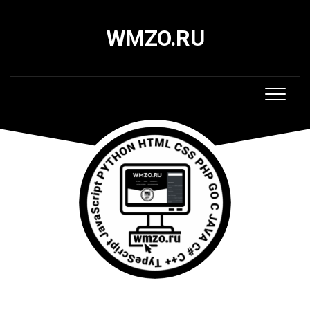
Skip
to
WMZO.RU
content