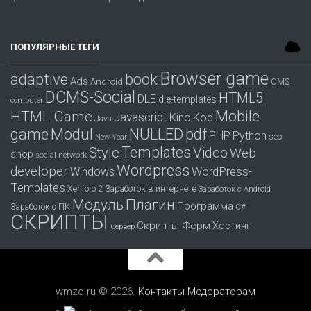
ПОПУЛЯРНЫЕ ТЕГИ
Browser game
adaptive
book
Ads
Android
CMS
DCMS-Social
HTML5
DLE
dle-templates
computer
Mobile
HTML Game
Javascript
Kino
Kod
Java
game
Modul
pdf
NULLED
PHP
Python
seo
New-Year
Templates
Style
Video
Web
shop
social network
Wordpress
developer
WordPress-
Windows
Templates
Заработок в интернете
Xenforo 2
Заработок с Android
Модуль
Плагин
Программа
Заработок с ПК
С#
СКРИПТЫ
Скрипты Ферм
Хостинг
Сервер
wmzo.ru © 2026.
Контакты
Модераторам