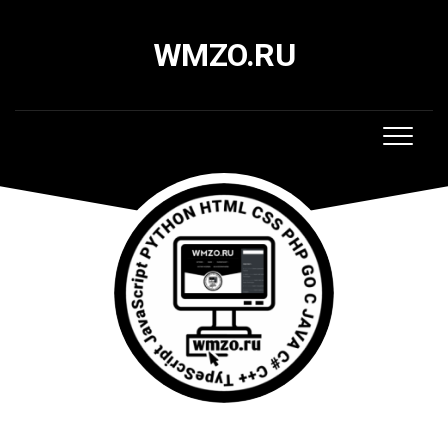
Skip
to
WMZO.RU
content