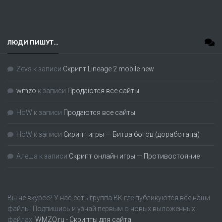
ЛЮДИ ПИШУТ…
Zevs
к записи
Скрипт Lineage 2 mobile new
wmzo
к записи
Продаются все сайты
HoW
к записи
Продаются все сайты
HoW
к записи
Скрипт игры — Битва богов (доработана)
Алеша
к записи
Скрипт онлайн игры — Противостояние
Вы не вкурсе? У нас есть группа
ВК
где публикуются все наши
файлы. Подпишись и узнай первым о новых выложенных
файлах!
WMZO.ru - Скрипты для сайта