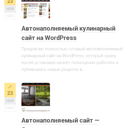
23
НОЯ
2025
Автонаполняемый кулинарный
сайт на WordPress
Предлагаю полностью готовый автонаполняемый
кулинарный сайт на WordPress, который сразу
после установки начнёт полноценно работать и
публиковать новые рецепты в...
23
НОЯ
2025
Автонаполняемый сайт —