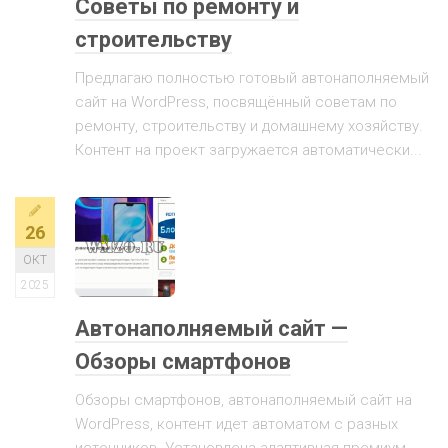
Советы по ремонту и
строительству
Предлагаю полностью готовый автонаполняемый
сайт на WordPress, посвящённый советам по
ремонту, строительству и домашнему хозяйству.
Контент на проект загружается автоматически...
26
ОКТ
2025
Автонаполняемый сайт —
Обзоры смартфонов
Обзоры смартфонов, автонаполняемый сайт на
WordPress, контент идет автоматом с разных