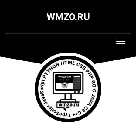
Skip
to
WMZO.RU
content