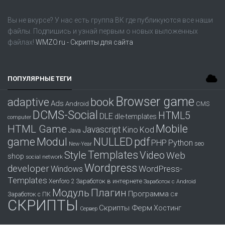
Вы не вкурсе? У нас есть группа
ВК
где публикуются все наши
файлы. Подпишись и узнай первым о новых выложенных
файлах!
WMZO.ru - Скрипты для сайта
ПОПУЛЯРНЫЕ ТЕГИ
Browser game
adaptive
book
Ads
Android
CMS
DCMS-Social
HTML5
DLE
dle-templates
computer
Mobile
HTML Game
Javascript
Kino
Kod
Java
game
Modul
pdf
NULLED
PHP
Python
seo
New-Year
Templates
Style
Video
Web
shop
social network
Wordpress
developer
WordPress-
Windows
Templates
Заработок в интернете
Xenforo 2
Заработок с Android
Модуль
Плагин
Программа
Заработок с ПК
С#
СКРИПТЫ
Скрипты Ферм
Хостинг
Сервер