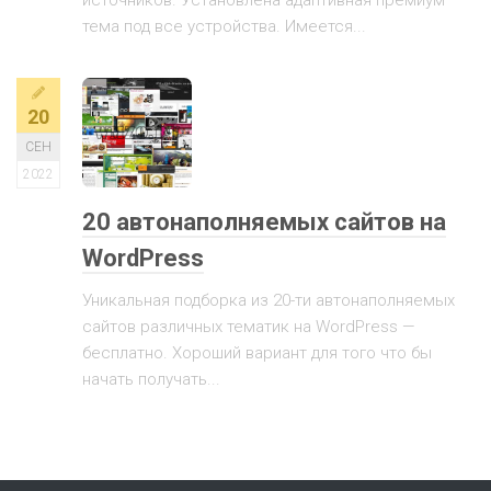
источников. Установлена адаптивная премиум
тема под все устройства. Имеется...
20
СЕН
2022
20 автонаполняемых сайтов на
WordPress
Уникальная подборка из 20-ти автонаполняемых
сайтов различных тематик на WordPress —
бесплатно. Хороший вариант для того что бы
начать получать...