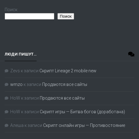
Поиск
Поиск
ЛЮДИ ПИШУТ…
Zevs
к записи
Скрипт Lineage 2 mobile new
wmzo
к записи
Продаются все сайты
HoW
к записи
Продаются все сайты
HoW
к записи
Скрипт игры — Битва богов (доработана)
Алеша
к записи
Скрипт онлайн игры — Противостояние