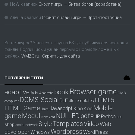
HoW
к записи
Скрипт игры — Битва богов (доработана)
Алеша
к записи
Скрипт онлайн игры — Противостояние
Вы не вкурсе? У нас есть группа
ВК
где публикуются все наши
файлы. Подпишись и узнай первым о новых выложенных
файлах!
WMZO.ru - Скрипты для сайта
ПОПУЛЯРНЫЕ ТЕГИ
Browser game
adaptive
book
Ads
Android
CMS
DCMS-Social
HTML5
DLE
dle-templates
computer
Mobile
HTML Game
Javascript
Kino
Kod
Java
game
Modul
pdf
NULLED
PHP
Python
seo
New-Year
Templates
Style
Video
Web
shop
social network
Wordpress
developer
WordPress-
Windows