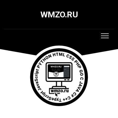
Skip
to
WMZO.RU
content